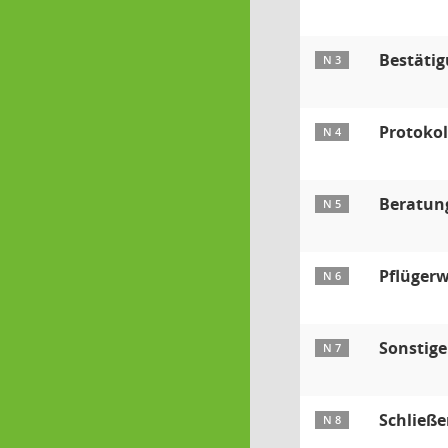
Bestätig
N 3
Protokol
N 4
Beratung
N 5
Pflüger
N 6
Sonstig
N 7
Schließe
N 8