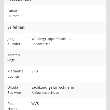
Fabian
Plümer
Es fehlen:
Jörg
Wählergruppe "Sport in
Klünder
Bentwisch"
Torsten
Vogt
Marianne
SPD
Buchta
Ursula
sachkundige Einwohnerin
Buckwar
Kulturausschuss
Peter
WVB
Hagge