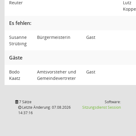
Reuter
Lutz
Koppe
Es fehlen:
Susanne
Bürgermeisterin
Gast
Strübing
Gäste
Bodo
Amtsvorsteher und
Gast
Kaatz
Gemeindevertreter
7 Sätze
Software:
(Wird in
Letzte Änderung: 07.08.2026
Sitzungsdienst
Session
14:37:16