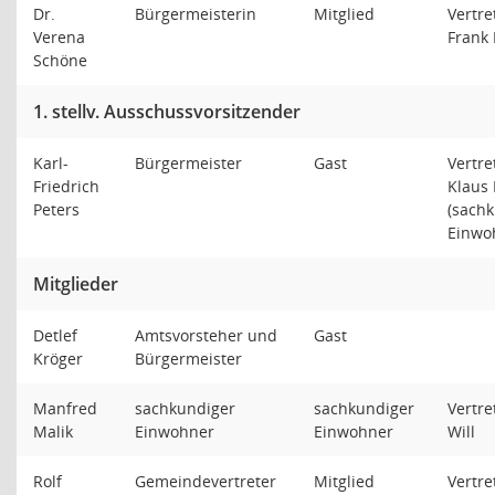
Dr.
Bürgermeisterin
Mitglied
Vertre
Verena
Frank
Schöne
1. stellv. Ausschussvorsitzender
Karl-
Bürgermeister
Gast
Vertre
Friedrich
Klaus
Peters
(sach
Einwo
Mitglieder
Detlef
Amtsvorsteher und
Gast
Kröger
Bürgermeister
Manfred
sachkundiger
sachkundiger
Vertre
Malik
Einwohner
Einwohner
Will
Rolf
Gemeindevertreter
Mitglied
Vertre