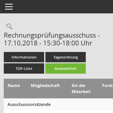
Toggle navigation
Rechercheauswahl
Rechnungsprüfungsausschuss -
17.10.2018 - 15:30-18:00 Uhr
Informationen
Tagesordnung
TOP-Liste
Anwesenheit
Name
Mitgliedschaft
Art der
Funk
Mitarbeit
Ausschussvorsitzende