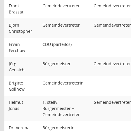
Frank
Gemeindevertreter
Gemeindevertreter
Brassat
Björn
Gemeindevertreter
Gemeindevertreter
Christopher
Erwin
CDU (parteilos)
Ferchow
Jörg
Bürgermeister
Gemeindevertreter
Gensich
Brigitte
Gemeindevertreterin
Gollnow
Helmut
1. stellv.
Gemeindevertreter
Jonas
Bürgermeister +
Gemeindevertreter
Dr. Verena
Bürgermeisterin