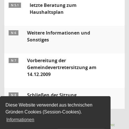
letzte Beratung zum
N 5.1
Haushaltsplan
Weitere Informationen und
N 6
Sonstiges
Vorbereitung der
N 7
Gemeindevertretersitzung am
14.12.2009
Schließen der Sitzung
N 8
Diese Website verwendet aus technischen
Gründen Cookies (Session-Cookies).
Informationen
Letzte Änderung: 07.08.2026
Software:
Sitzungsdienst