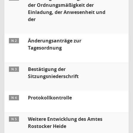
der Ordnungsmäßigkeit der
Einladung, der Anwesenheit und
der
Änderungsanträge zur
N 2
Tagesordnung
Bestätigung der
N 3
Sitzungsniederschrift
Protokollkontrolle
N 4
Weitere Entwicklung des Amtes
N 5
Rostocker Heide