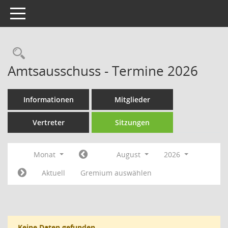
Toggle navigation
Rechercheauswahl
Amtsausschuss - Termine 2026
Informationen
Mitglieder
Vertreter
Sitzungen
Monat
August
2026
Aktuell
Gremium auswählen
Keine Daten gefunden.