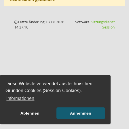
Letzte Änderung: 07.08.2026
Software:
Sitzungsdienst
(Wird in
14:37:16
Session
Diese Website verwendet aus technischen
Gründen Cookies (Session-Cookies).
Informationen
Ablehnen
Annehmen