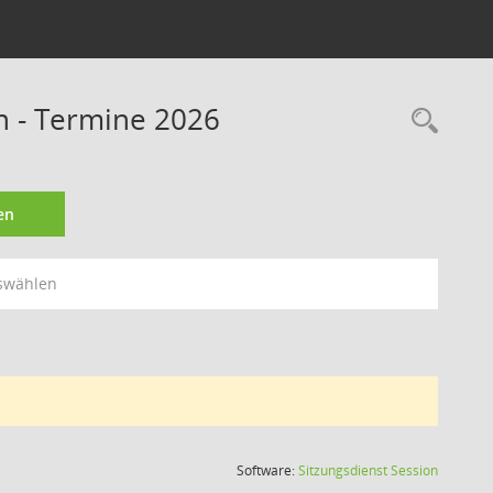
n - Termine 2026
Rec
en
swählen
(Wird in
Software:
Sitzungsdienst
Session