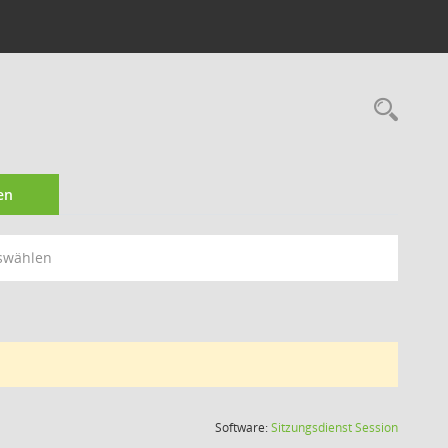
Rec
en
swählen
(Wird in
Software:
Sitzungsdienst
Session