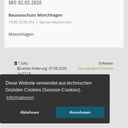
MO
02.03.2020
Bauausschuss Mönchhagen
19:00-20:00 Uhr
Gemeindezentrum
Mönchhagen
1 Satz
Software:
(Wird in
Letzte Änderung: 07.08.2026
Sitzungsdienst
Session
14:37:16
Diese Website verwendet aus technischen
Gründen Cookies (Session-Cookies).
Informationen
Ablehnen
Annehmen