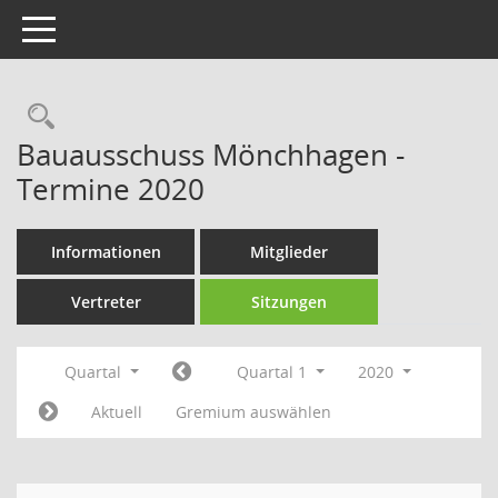
Toggle navigation
Rechercheauswahl
Bauausschuss Mönchhagen -
Termine 2020
Informationen
Mitglieder
Vertreter
Sitzungen
Quartal
Quartal 1
2020
Aktuell
Gremium auswählen