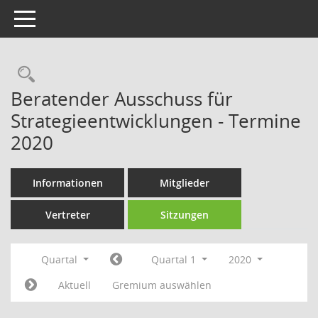
Toggle navigation
Rechercheauswahl
Beratender Ausschuss für
Strategieentwicklungen - Termine
2020
Informationen
Mitglieder
Vertreter
Sitzungen
Quartal
Quartal 1
2020
Aktuell
Gremium auswählen