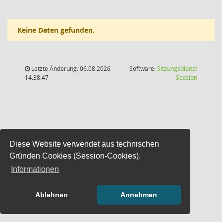
Keine Daten gefunden.
Letzte Änderung: 06.08.2026
Software:
Sitzungsdienst
(Wird in
14:38:47
Session
Diese Website verwendet aus technischen
Gründen Cookies (Session-Cookies).
Informationen
Ablehnen
Annehmen