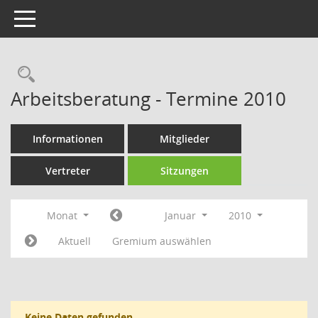
Toggle navigation
Rechercheauswahl
Arbeitsberatung - Termine 2010
Informationen
Mitglieder
Vertreter
Sitzungen
Monat
Januar
2010
Aktuell
Gremium auswählen
Keine Daten gefunden.