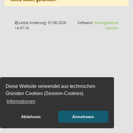
Letzte Änderung: 07.08.2026
Software:
Sitzungsdienst
(Wird in
14:37:16
Session
Diese Website verwendet aus technischen
Gründen Cookies (Session-Cookies).
Informationen
Ablehnen
Annehmen