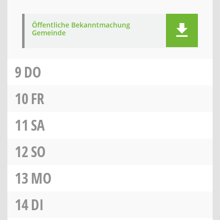
Öffentliche Bekanntmachung
Gemeinde
9
DO
10
FR
11
SA
12
SO
13
MO
14
DI