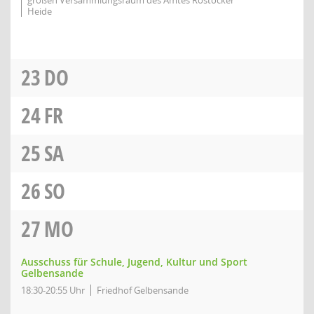
großen Versammlungsraum des Amtes Rostocker
Heide
23
DO
24
FR
25
SA
26
SO
27
MO
Ausschuss für Schule, Jugend, Kultur und Sport
Gelbensande
18:30-20:55 Uhr
Friedhof Gelbensande