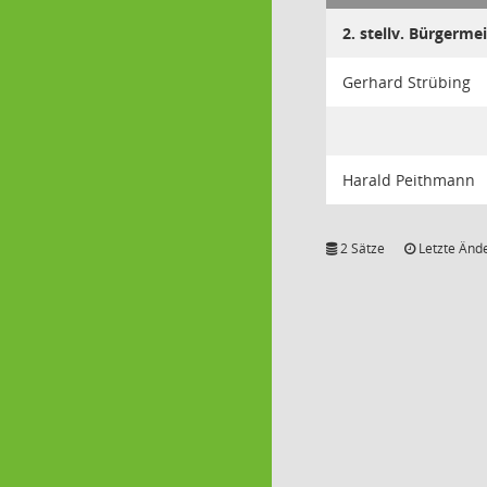
2. stellv. Bürgerme
Gerhard Strübing
Harald Peithmann
2 Sätze
Letzte Ände