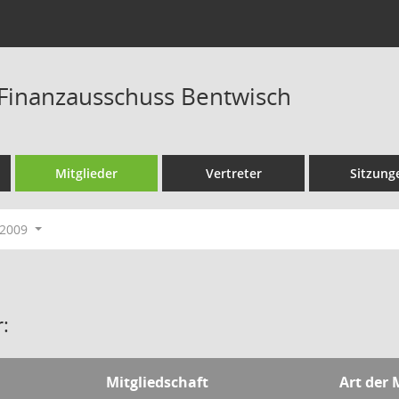
Finanzausschuss Bentwisch
Mitglieder
Vertreter
Sitzung
-2009
:
Mitgliedschaft
Art der 