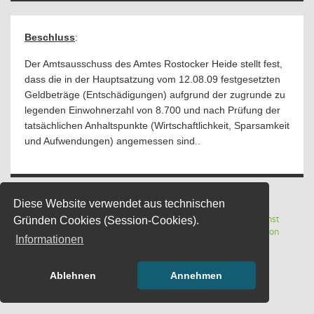
Beschluss
:
Der Amtsausschuss des Amtes Rostocker Heide stellt fest,
dass die in der Hauptsatzung vom 12.08.09 festgesetzten
Geldbeträge (Entschädigungen) aufgrund der zugrunde zu
legenden Einwohnerzahl von 8.700 und nach Prüfung der
tatsächlichen Anhaltspunkte (Wirtschaftlichkeit, Sparsamkeit
..
und Aufwendungen) angemessen sind
Diese Website verwendet aus technischen
Letzte Änderung: 06.08.2026
Software:
Sitzungsdienst
Gründen Cookies (Session-Cookies).
(Wird in
14:38:47
Session
Informationen
Ablehnen
Annehmen