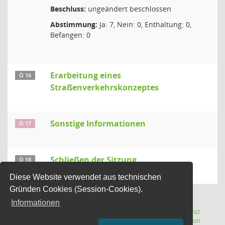
Beschluss:
ungeändert beschlossen
Abstimmung:
Ja: 7, Nein: 0, Enthaltung: 0,
Befangen: 0
Erarbeitung eines
Ö 16
Straßenverkehrskonzeptes
Sonstige Informationen
Ö 17
Schließen der Sitzung
Ö 18
Diese Website verwendet aus technischen
Gründen Cookies (Session-Cookies).
Informationen
Letzte Änderung: 07.08.2026
Software:
Sitzungsdienst
(Wird in
14:37:16
Session