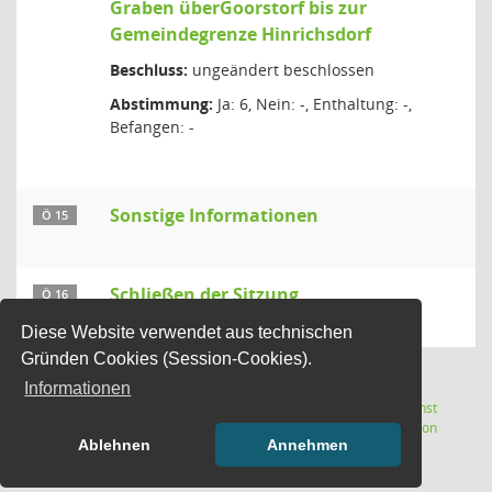
Graben überGoorstorf bis zur
Gemeindegrenze Hinrichsdorf
Beschluss:
ungeändert beschlossen
Abstimmung:
Ja: 6, Nein: -, Enthaltung: -,
Befangen: -
Sonstige Informationen
Ö 15
Schließen der Sitzung
Ö 16
Diese Website verwendet aus technischen
Gründen Cookies (Session-Cookies).
Informationen
Letzte Änderung: 06.08.2026
Software:
Sitzungsdienst
(Wird in
14:38:47
Session
Ablehnen
Annehmen