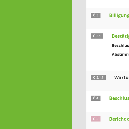
Billigun
Ö 3
Bestäti
Ö 3.1
Beschlus
Abstimm
Wartu
Ö 3.1.1
Beschlus
Ö 4
Bericht 
Ö 5