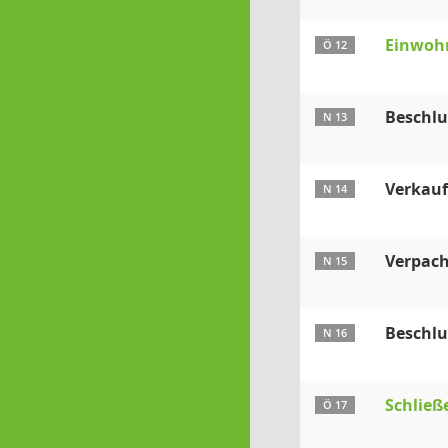
Einwoh
Ö 12
Beschlu
N 13
Verkauf
N 14
Verpach
N 15
Beschlu
N 16
Schließ
Ö 17