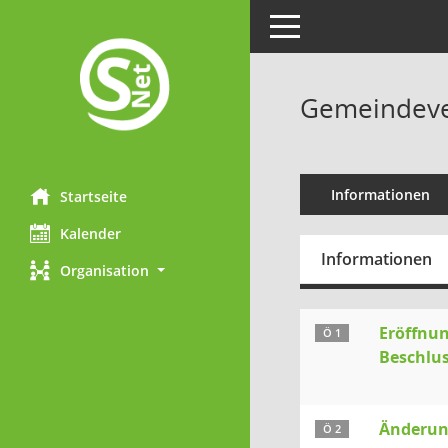
Toggle navigation
Gemeindever
Informationen
Startseite
Kalender
Informationen
Organisation
Eröffnun
Ö 1
Beschlus
Änderun
Ö 2