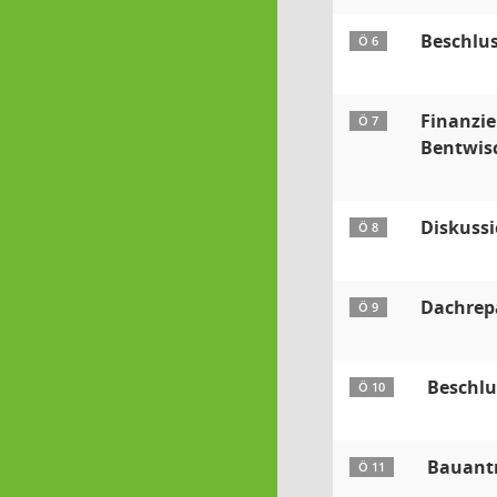
Beschlus
Ö 6
Finanzie
Ö 7
Bentwis
Diskussi
Ö 8
Dachrep
Ö 9
Beschlu
Ö 10
Bauant
Ö 11